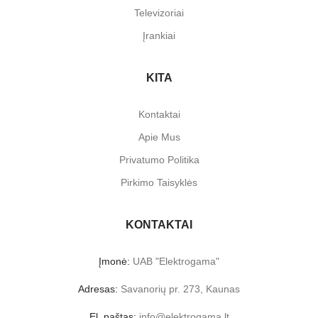
Televizoriai
Įrankiai
KITA
Kontaktai
Apie Mus
Privatumo Politika
Pirkimo Taisyklės
KONTAKTAI
Įmonė:
UAB "Elektrogama"
Adresas:
Savanorių pr. 273, Kaunas
El. paštas:
info@elektrogama.lt