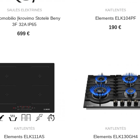
SAULĖS ELEKTRINĖS
KAITLENTĖS
romobilio Įkrovimo Stotelė Beny
Elements ELK104PF
3F 32A IP65
190 €
699 €
KAITLENTĖS
KAITLENTĖS
Elements ELK111AS
Elements ELK130GH4