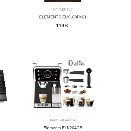
KAITLENTĖS
ELEMENTS ELK108P461
119 €
KAVOS APARATAI
Elements ELK204CB