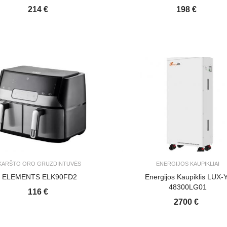
214 €
198 €
KARŠTO ORO GRUZDINTUVĖS
ENERGIJOS KAUPIKLIAI
ELEMENTS ELK90FD2
Energijos Kaupiklis LUX-Y
48300LG01
116 €
2700 €