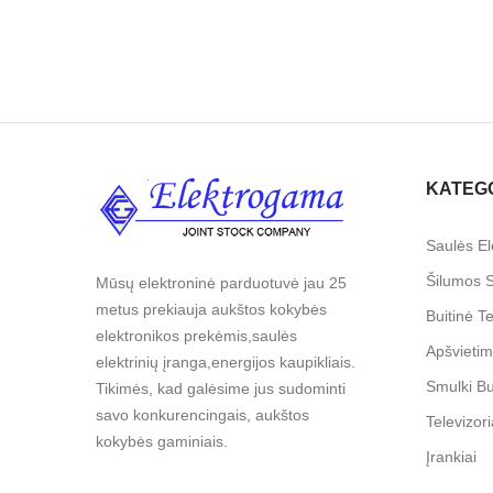
KATEG
Saulės El
Šilumos S
Mūsų elektroninė parduotuvė jau 25
metus prekiauja aukštos kokybės
Buitinė T
elektronikos prekėmis,saulės
Apšvieti
elektrinių įranga,energijos kaupikliais.
Smulki Bu
Tikimės, kad galėsime jus sudominti
savo konkurencingais, aukštos
Televizori
kokybės gaminiais.
Įrankiai