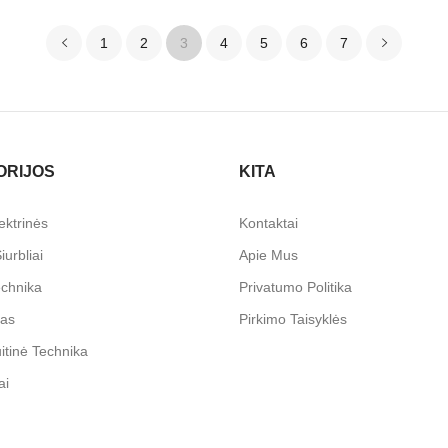
1
2
3
4
5
6
7
ORIJOS
KITA
ektrinės
Kontaktai
iurbliai
Apie Mus
echnika
Privatumo Politika
mas
Pirkimo Taisyklės
itinė Technika
ai