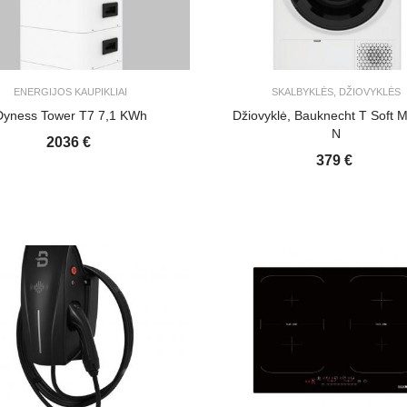
ENERGIJOS KAUPIKLIAI
SKALBYKLĖS, DŽIOVYKLĖS
Dyness Tower T7 7,1 KWh
Džiovyklė, Bauknecht T Soft 
N
2036 €
379 €