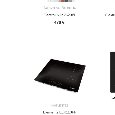
ŠALDYTUVAI, ŠALDIKLIAI
Electrolux IK2620BL
Elekt
470 €
KAITLENTĖS
Elements ELK110PF