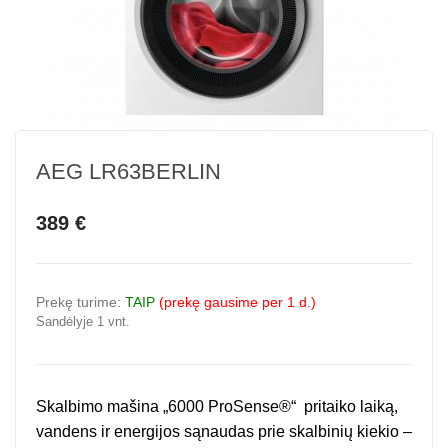
AEG LR63BERLIN
389 €
Prekę turime:
TAIP
(prekę gausime per 1 d.)
Sandėlyje 1 vnt.
Skalbimo mašina „6000 ProSense®“ pritaiko laiką,
vandens ir energijos sąnaudas prie skalbinių kiekio –