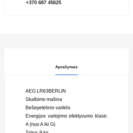
+370 687 45625
Aprašymas
AEG LR63BERLIN
Skalbimo mašina
Bešepetėlinis variklis
Energijos vartojimo efektyvumo klasė:
A (nuo A iki G)
Talpa: 9 kg.